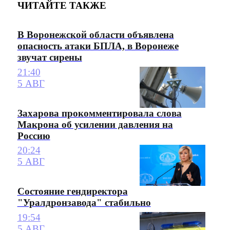
ЧИТАЙТЕ ТАКЖЕ
В Воронежской области объявлена
опасность атаки БПЛА, в Воронеже
звучат сирены
21:40
5 АВГ
Захарова прокомментировала слова
Макрона об усилении давления на
Россию
20:24
5 АВГ
Состояние гендиректора
"Уралдронзавода" стабильно
19:54
5 АВГ