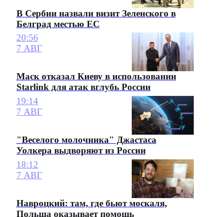
В Сербии назвали визит Зеленского в
Белград местью ЕС
20:56
7 АВГ
Маск отказал Киеву в использовании
Starlink для атак вглубь России
19:14
7 АВГ
"Веселого молочника" Джастаса
Уолкера выдворяют из России
18:12
7 АВГ
Навроцкий: там, где бьют москаля,
Польша оказывает помощь