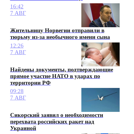
16:42
7 АВГ
Жительницу Норвегии отправили в
тюрьму из-за необычного имени сына
12:26
7 АВГ
Найдены документы, подтверждающие
прямое участие НАТО в ударах по
территории РФ
09:28
7 АВГ
Сикорский заявил о необходимости
перехвата российских ракет над
Украиной