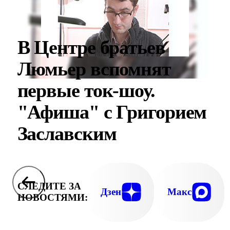
В Центре братьев
Люмьер вспомнят
первые ток-шоу.
"Афиша" с Григорием
Заславским
СЛЕДИТЕ ЗА
Дзен
Макс
НОВОСТЯМИ: