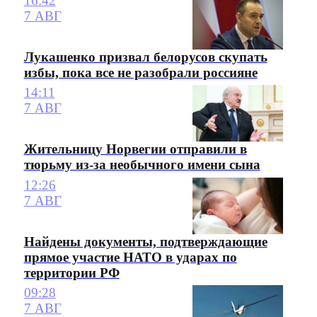
16:42
7 АВГ
Лукашенко призвал белорусов скупать
избы, пока все не разобрали россияне
14:11
7 АВГ
Жительницу Норвегии отправили в
тюрьму из-за необычного имени сына
12:26
7 АВГ
Найдены документы, подтверждающие
прямое участие НАТО в ударах по
территории РФ
09:28
7 АВГ