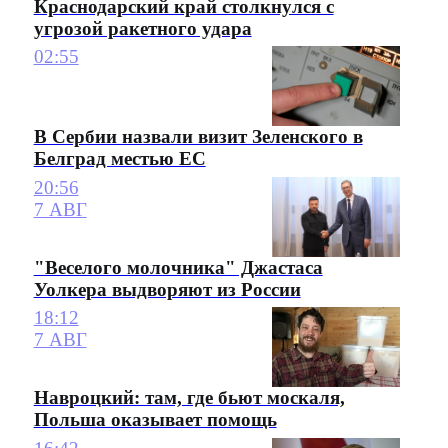
Краснодарский край столкнулся с
угрозой ракетного удара
02:55
В Сербии назвали визит Зеленского в
Белград местью ЕС
20:56
7 АВГ
"Веселого молочника" Джастаса
Уолкера выдворяют из России
18:12
7 АВГ
Навроцкий: там, где бьют москаля,
Польша оказывает помощь