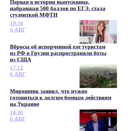
Первая в истории выпускница,
набравшая 500 баллов по ЕГЭ, стала
студенткой МФТИ
19:34
6 АВГ
Вбросы об испорченной еде туристам
из РФ в Грузии распространяли боты
из США
17:12
6 АВГ
Мирошник заявил, что нужно
готовиться к долгим боевым действиям
на Украине
14:30
6 АВГ