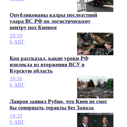
Опубликованы кадры последствий
удара ВС РФ по логистическому
центру под Киевом
20:10
6 АВГ
Коц рассказал, какие уроки РФ
извлекла из вторжения ВСУ в
Курскую область
18:56
6 АВГ
Лавров заявил Рубио, что Киев не смог
бы совершать теракты без Запада
18:32
6 АВГ