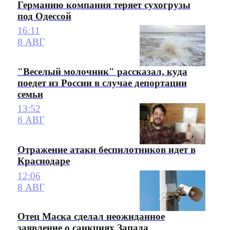
Германию компания теряет сухогрузы
под Одессой
16:11
8 АВГ
"Веселый молочник" рассказал, куда
поедет из России в случае депортации
семьи
13:52
8 АВГ
Отражение атаки беспилотников идет в
Краснодаре
12:06
8 АВГ
Отец Маска сделал неожиданное
заявление о санкциях Запада