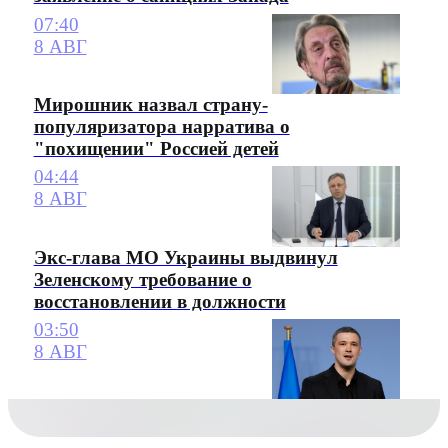
07:40
8 АВГ
Мирошник назвал страну-
популяризатора нарратива о
"похищении" Россией детей
04:44
8 АВГ
Экс-глава МО Украины выдвинул
Зеленскому требование о
восстановлении в должности
03:50
8 АВГ