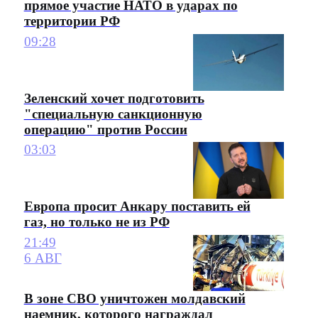
прямое участие НАТО в ударах по
территории РФ
09:28
Зеленский хочет подготовить
"специальную санкционную
операцию" против России
03:03
Европа просит Анкару поставить ей
газ, но только не из РФ
21:49
6 АВГ
В зоне СВО уничтожен молдавский
наемник, которого награждал