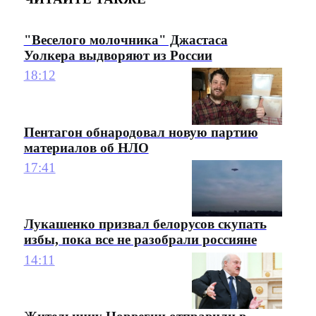
"Веселого молочника" Джастаса
Уолкера выдворяют из России
18:12
Пентагон обнародовал новую партию
материалов об НЛО
17:41
Лукашенко призвал белорусов скупать
избы, пока все не разобрали россияне
14:11