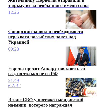
Жительницу Норвегии отправили в
тюрьму из-за необычного имени сына
12:26
Сикорский заявил о необходимости
перехвата российских ракет над
Украиной
09:28
Европа просит Анкару поставить ей
газ, но только не из РФ
21:49
6 АВГ
В зоне СВО уничтожен молдавский
наемник, которого награждал