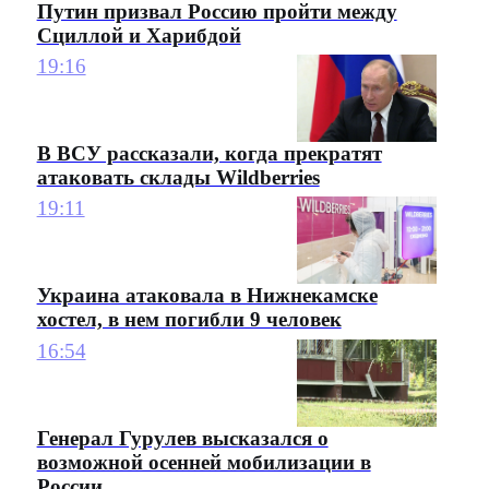
Путин призвал Россию пройти между
Сциллой и Харибдой
19:16
В ВСУ рассказали, когда прекратят
атаковать склады Wildberries
19:11
Украина атаковала в Нижнекамске
хостел, в нем погибли 9 человек
16:54
Генерал Гурулев высказался о
возможной осенней мобилизации в
России