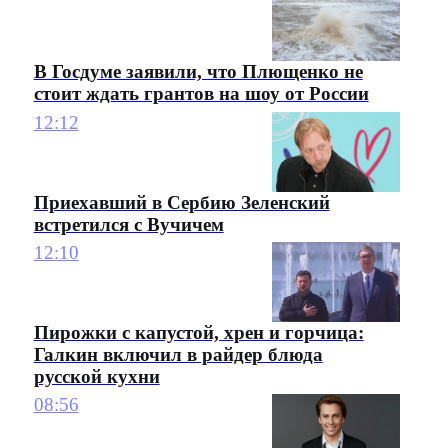
В Госдуме заявили, что Плющенко не
стоит ждать грантов на шоу от России
12:12
Приехавший в Сербию Зеленский
встретился с Вучичем
12:10
Пирожки с капустой, хрен и горчица:
Галкин включил в райдер блюда
русской кухни
08:56