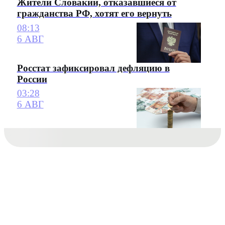
Жители Словакии, отказавшиеся от
гражданства РФ, хотят его вернуть
08:13
6 АВГ
Росстат зафиксировал дефляцию в
России
03:28
6 АВГ