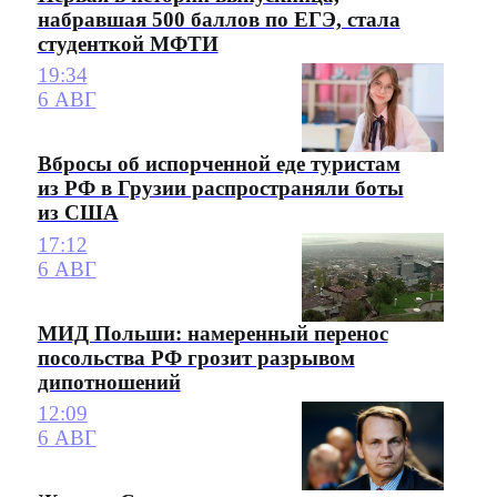
набравшая 500 баллов по ЕГЭ, стала
студенткой МФТИ
19:34
6 АВГ
Вбросы об испорченной еде туристам
из РФ в Грузии распространяли боты
из США
17:12
6 АВГ
МИД Польши: намеренный перенос
посольства РФ грозит разрывом
дипотношений
12:09
6 АВГ