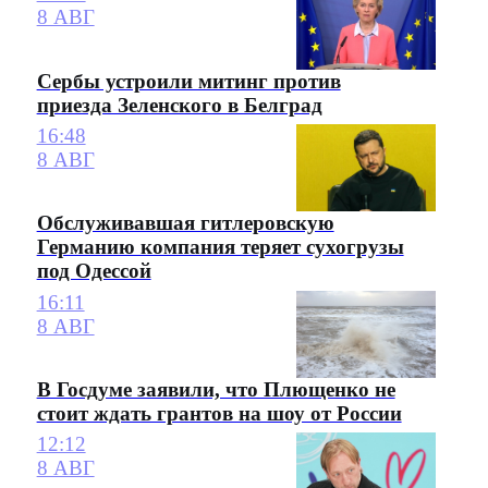
8 АВГ
Сербы устроили митинг против
приезда Зеленского в Белград
16:48
8 АВГ
Обслуживавшая гитлеровскую
Германию компания теряет сухогрузы
под Одессой
16:11
8 АВГ
В Госдуме заявили, что Плющенко не
стоит ждать грантов на шоу от России
12:12
8 АВГ