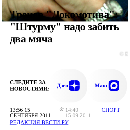
Тренер "Локомотива":
"Штурму" надо забить
два мяча
© E
СЛЕДИТЕ ЗА
Дзен
Макс
НОВОСТЯМИ:
13:56 15
14:40
СПОРТ
СЕНТЯБРЯ 2011
15.09.2011
РЕДАКЦИЯ ВЕСТИ.РУ