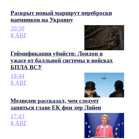
Раскрыт новый маршрут переброски
наемников на Украину
20:50
8 АВГ
Геймификация убийств: Лондон в
ужасе от балльной системы в войсках
БПЛА ВСУ
18:44
8 АВГ
Медведев рассказал, чем следует
заняться главе ЕК фон дер Ляйен
17:43
8 АВГ