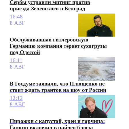
Сербы устроили митинг против
приезда Зеленского в Белград
16:48
8 АВГ
Обслуживавшая гитлеровскую
Германию компания теряет сухогрузы
под Одессой
16:11
8 АВГ
В Госдуме заявили, что Плющенко не
стоит ждать грантов на шоу от России
12:12
8 АВГ
Пирожки с капустой, хрен и горчица:
Галкин включил в райдер блюда