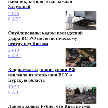
наемник, которого награждал
Залужный
20:46
6 АВГ
Опубликованы кадры последствий
удара ВС РФ по логистическому
центру под Киевом
20:10
6 АВГ
Коц рассказал, какие уроки РФ
извлекла из вторжения ВСУ в
Курскую область
18:56
6 АВГ
Лавров заявил Рубио, что Киев не смог