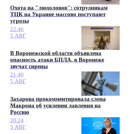
Охота на "людоловов": сотрудникам
ТЦК на Украине массово поступают
угрозы
22:46
5 АВГ
В Воронежской области объявлена
опасность атаки БПЛА, в Воронеже
звучат сирены
21:40
5 АВГ
Захарова прокомментировала слова
Макрона об усилении давления на
Россию
20:24
5 АВГ