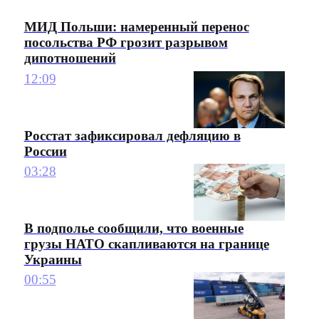
МИД Польши: намеренный перенос
посольства РФ грозит разрывом
дипотношений
12:09
Росстат зафиксировал дефляцию в
России
03:28
В подполье сообщили, что военные
грузы НАТО скапливаются на границе
Украины
00:55