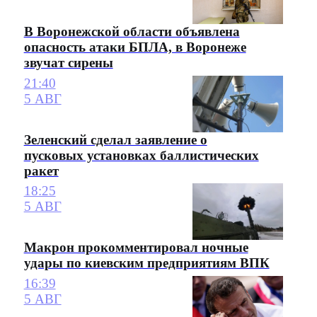
В Воронежской области объявлена
опасность атаки БПЛА, в Воронеже
звучат сирены
21:40
5 АВГ
Зеленский сделал заявление о
пусковых установках баллистических
ракет
18:25
5 АВГ
Макрон прокомментировал ночные
удары по киевским предприятиям ВПК
16:39
5 АВГ