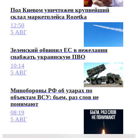
Под Киевом уничтожен крупнейший
склад маркетплейса Rozetka
12:50
5 АВГ
Зеленский обвинил ЕС в нежелании
снабжать украинскую ПВО
10:14
5 АВГ
Минобороны РФ об ударах по
объектам ВСУ: бьем, раз слов не
понимают
08:19
5 АВГ