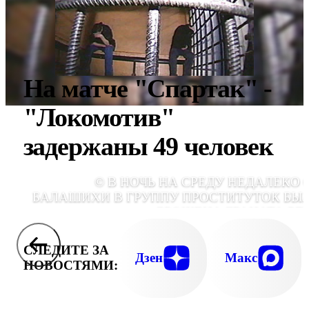
На матче "Спартак" -
"Локомотив"
задержаны 49 человек
© В НОЧЬ НА СРЕДУ НЕДАЛЕКО 
БАЛАШИХИ В ГРУППУ ПРОСТИТУТОК БЫ
БРОШЕНА ГРАНАТА РГД
СЛЕДИТЕ ЗА
Дзен
Макс
НОВОСТЯМИ: