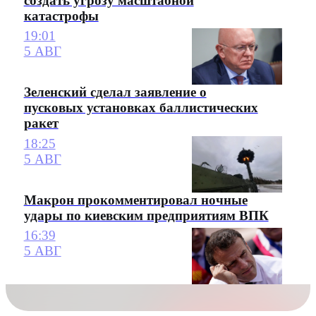
создать угрозу масштабной
катастрофы
19:01
5 АВГ
Зеленский сделал заявление о
пусковых установках баллистических
ракет
18:25
5 АВГ
Макрон прокомментировал ночные
удары по киевским предприятиям ВПК
16:39
5 АВГ