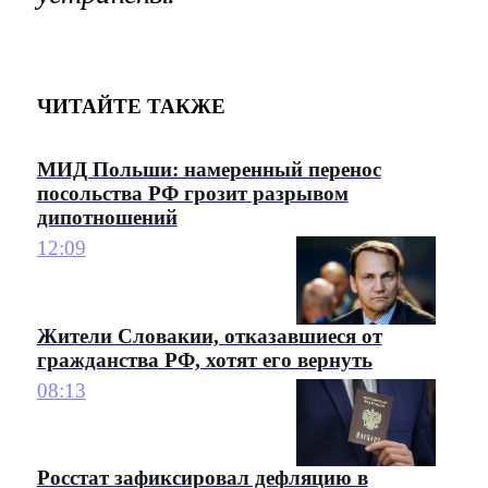
ЧИТАЙТЕ ТАКЖЕ
МИД Польши: намеренный перенос
посольства РФ грозит разрывом
дипотношений
12:09
Жители Словакии, отказавшиеся от
гражданства РФ, хотят его вернуть
08:13
Росстат зафиксировал дефляцию в