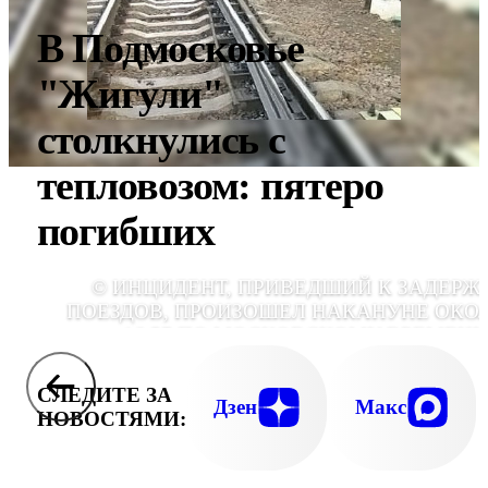
В Подмосковье
"Жигули"
столкнулись с
тепловозом: пятеро
погибших
© ИНЦИДЕНТ, ПРИВЕДШИЙ К ЗАДЕРЖ
ПОЕЗДОВ, ПРОИЗОШЕЛ НАКАНУНЕ ОКО
16:57 ПО МОСКОВСКОМУ ВРЕМЕНИ
КАРЕЛ
СЛЕДИТЕ ЗА
Дзен
Макс
НОВОСТЯМИ: