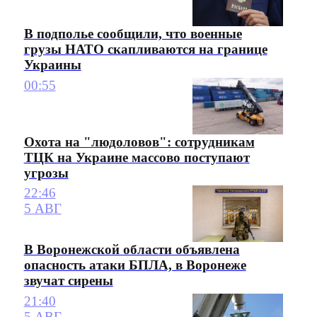
В подполье сообщили, что военные
грузы НАТО скапливаются на границе
Украины
00:55
Охота на "людоловов": сотрудникам
ТЦК на Украине массово поступают
угрозы
22:46
5 АВГ
В Воронежской области объявлена
опасность атаки БПЛА, в Воронеже
звучат сирены
21:40
5 АВГ