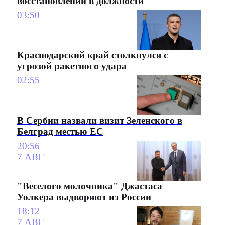
восстановлении в должности
03:50
Краснодарский край столкнулся с
угрозой ракетного удара
02:55
В Сербии назвали визит Зеленского в
Белград местью ЕС
20:56
7 АВГ
"Веселого молочника" Джастаса
Уолкера выдворяют из России
18:12
7 АВГ