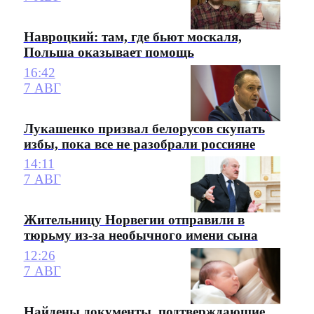
Навроцкий: там, где бьют москаля,
Польша оказывает помощь
16:42
7 АВГ
Лукашенко призвал белорусов скупать
избы, пока все не разобрали россияне
14:11
7 АВГ
Жительницу Норвегии отправили в
тюрьму из-за необычного имени сына
12:26
7 АВГ
Найдены документы, подтверждающие