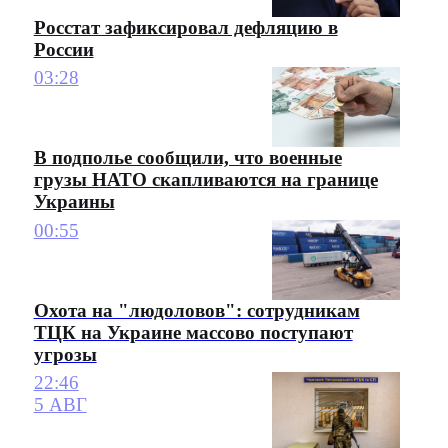
Росстат зафиксировал дефляцию в
России
03:28
В подполье сообщили, что военные
грузы НАТО скапливаются на границе
Украины
00:55
Охота на "людоловов": сотрудникам
ТЦК на Украине массово поступают
угрозы
22:46
5 АВГ