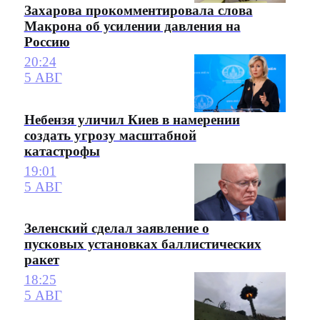
Захарова прокомментировала слова
Макрона об усилении давления на
Россию
20:24
5 АВГ
Небензя уличил Киев в намерении
создать угрозу масштабной
катастрофы
19:01
5 АВГ
Зеленский сделал заявление о
пусковых установках баллистических
ракет
18:25
5 АВГ