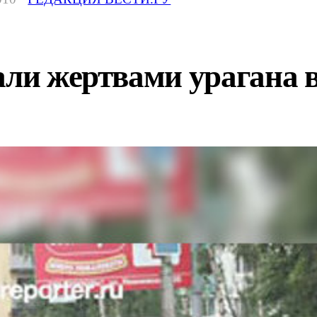
али жертвами урагана 