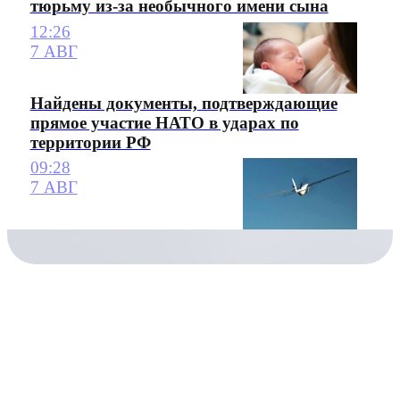
тюрьму из-за необычного имени сына
12:26
7 АВГ
Найдены документы, подтверждающие
прямое участие НАТО в ударах по
территории РФ
09:28
7 АВГ