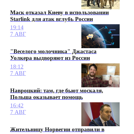
Маск отказал Киеву в использовании
Starlink для атак вглубь России
19:14
7 АВГ
"Веселого молочника" Джастаса
Уолкера выдворяют из России
18:12
7 АВГ
Навроцкий: там, где бьют москаля,
Польша оказывает помощь
16:42
7 АВГ
Жительницу Норвегии отправили в