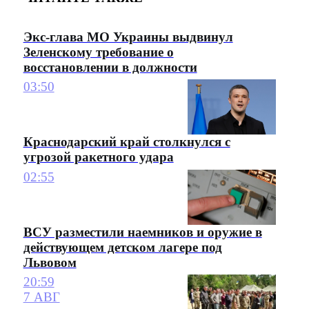
Экс-глава МО Украины выдвинул
Зеленскому требование о
восстановлении в должности
03:50
Краснодарский край столкнулся с
угрозой ракетного удара
02:55
ВСУ разместили наемников и оружие в
действующем детском лагере под
Львовом
20:59
7 АВГ