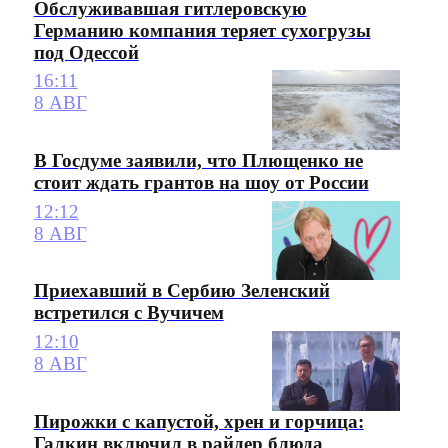
Обслуживавшая гитлеровскую
Германию компания теряет сухогрузы
под Одессой
16:11
8 АВГ
В Госдуме заявили, что Плющенко не
стоит ждать грантов на шоу от России
12:12
8 АВГ
Приехавший в Сербию Зеленский
встретился с Вучичем
12:10
8 АВГ
Пирожки с капустой, хрен и горчица:
Галкин включил в райдер блюда