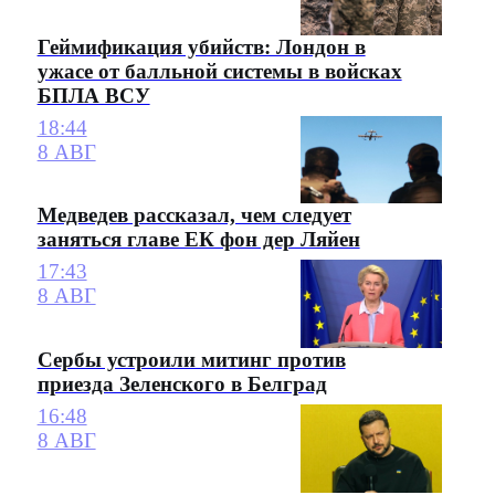
Геймификация убийств: Лондон в
ужасе от балльной системы в войсках
БПЛА ВСУ
18:44
8 АВГ
Медведев рассказал, чем следует
заняться главе ЕК фон дер Ляйен
17:43
8 АВГ
Сербы устроили митинг против
приезда Зеленского в Белград
16:48
8 АВГ