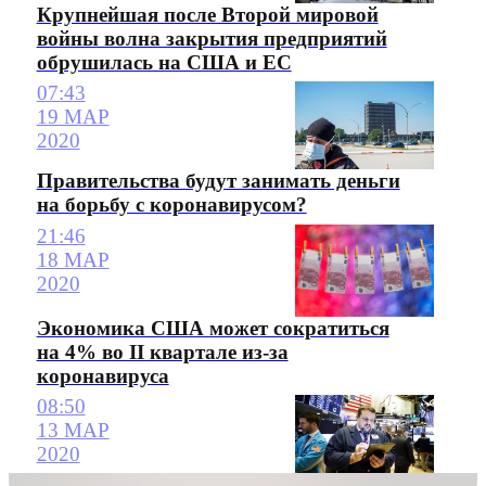
Крупнейшая после Второй мировой
войны волна закрытия предприятий
обрушилась на США и ЕС
07:43
19 МАР
2020
Правительства будут занимать деньги
на борьбу с коронавирусом?
21:46
18 МАР
2020
Экономика США может сократиться
на 4% во II квартале из-за
коронавируса
08:50
13 МАР
2020