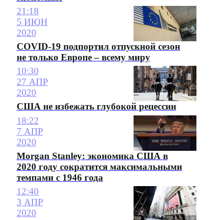
21:18
5 ИЮН
2020
COVID-19 подпортил отпускной сезон
не только Европе – всему миру
10:30
27 АПР
2020
США не избежать глубокой рецессии
18:22
7 АПР
2020
Morgan Stanley: экономика США в
2020 году сократится максимальными
темпами с 1946 года
12:40
3 АПР
2020