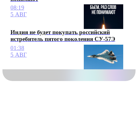
08:19
5 АВГ
Индия не будет покупать российский
истребитель пятого поколения СУ-57Э
01:38
5 АВГ