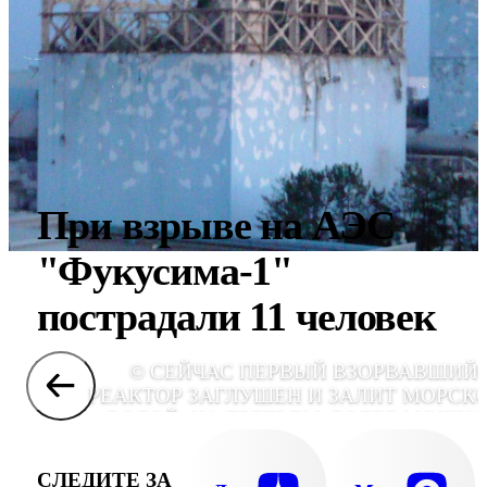
При взрыве на АЭС
"Фукусима-1"
пострадали 11 человек
© СЕЙЧАС ПЕРВЫЙ ВЗОРВАВШИЙ
РЕАКТОР ЗАГЛУШЕН И ЗАЛИТ МОРСК
ВОДОЙ. НА ТРЕТЬЕМ, БОЛЕЕ МОЩН
ЭНЕРГОБЛОКЕ, УСТРАНЯЮТ
ПОСЛЕДСТВИЯ ДВУХ НОЧНЫХ ВЗРЫВОВ.
СЛЕДИТЕ ЗА