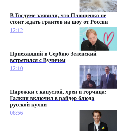
В Госдуме заявили, что Плющенко не
стоит ждать грантов на шоу от России
12:12
Приехавший в Сербию Зеленский
встретился с Вучичем
12:10
Пирожки с капустой, хрен и горчица:
Галкин включил в райдер блюда
русской кухни
08:56