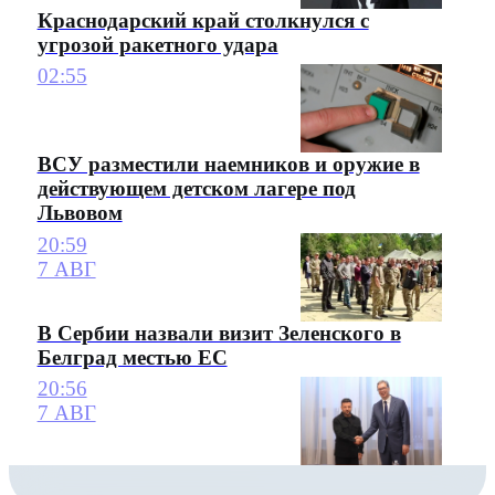
Краснодарский край столкнулся с
угрозой ракетного удара
02:55
ВСУ разместили наемников и оружие в
действующем детском лагере под
Львовом
20:59
7 АВГ
В Сербии назвали визит Зеленского в
Белград местью ЕС
20:56
7 АВГ