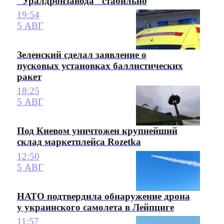
"Уралдронзавода" стабильно
19:54
5 АВГ
Зеленский сделал заявление о
пусковых установках баллистических
ракет
18:25
5 АВГ
Под Киевом уничтожен крупнейший
склад маркетплейса Rozetka
12:50
5 АВГ
НАТО подтвердила обнаружение дрона
у украинского самолета в Лейпциге
11:57