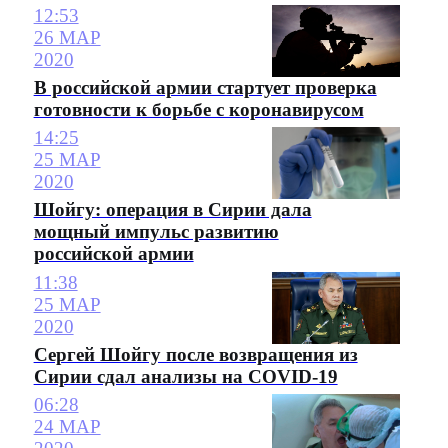
12:53
26 МАР
2020
В российской армии стартует проверка
готовности к борьбе с коронавирусом
14:25
25 МАР
2020
Шойгу: операция в Сирии дала
мощный импульс развитию
российской армии
11:38
25 МАР
2020
Сергей Шойгу после возвращения из
Сирии сдал анализы на COVID-19
06:28
24 МАР