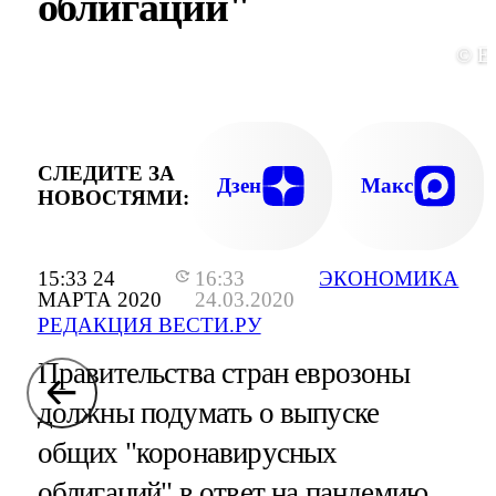
облигаций"
© E
СЛЕДИТЕ ЗА
Дзен
Макс
НОВОСТЯМИ:
15:33 24
16:33
ЭКОНОМИКА
МАРТА 2020
24.03.2020
РЕДАКЦИЯ ВЕСТИ.РУ
Правительства стран еврозоны
должны подумать о выпуске
общих "коронавирусных
облигаций" в ответ на пандемию