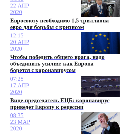
22 АПР
2020
Евросоюзу необходимо 1,5 триллиона
евро для борьбы с кризисом
12:15
20 АПР
2020
Чтобы победить общего врага, надо
объединить усилия: как Европа
борется с коронавирусом
07:25
17 АПР
2020
Вице-председатель ЕЦБ: коронавирус
приведет Европу к рецессии
08:35
23 МАР
2020