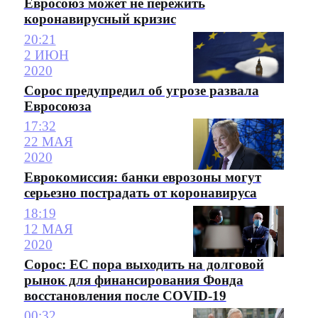
Евросоюз может не пережить
коронавирусный кризис
20:21
2 ИЮН
2020
Сорос предупредил об угрозе развала
Евросоюза
17:32
22 МАЯ
2020
Еврокомиссия: банки еврозоны могут
серьезно пострадать от коронавируса
18:19
12 МАЯ
2020
Сорос: ЕС пора выходить на долговой
рынок для финансирования Фонда
восстановления после COVID-19
00:32