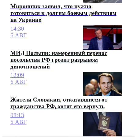
Мирошник заявил, что нужно
готовиться к долгим боевым действиям
на Украине
14:30
6 АВГ
МИД Польши: намеренный перенос
посольства РФ грозит разрывом
дипотношений
12:09
6 АВГ
Жители Словакии, отказавшиеся от
гражданства РФ, хотят его вернуть
08:13
6 АВГ