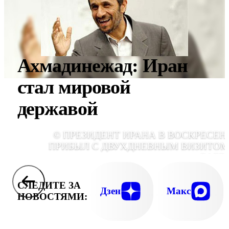
Ахмадинежад: Иран
стал мировой
державой
© ПРЕЗИДЕНТ ИРАНА В ВОСКРЕСЕН
ПРИБЫЛ С ДВУХДНЕВНЫМ ВИЗИТОМ
БАГД
СЛЕДИТЕ ЗА
Дзен
Макс
НОВОСТЯМИ: