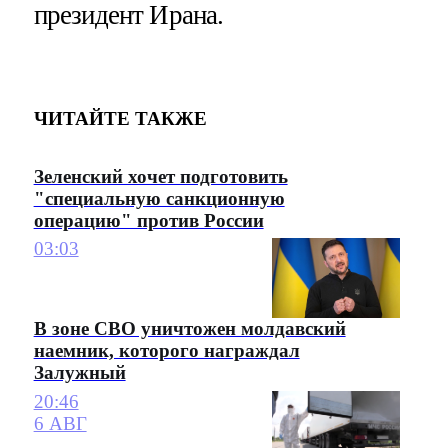
президент Ирана.
ЧИТАЙТЕ ТАКЖЕ
Зеленский хочет подготовить
"специальную санкционную
операцию" против России
03:03
В зоне СВО уничтожен молдавский
наемник, которого награждал
Залужный
20:46
6 АВГ