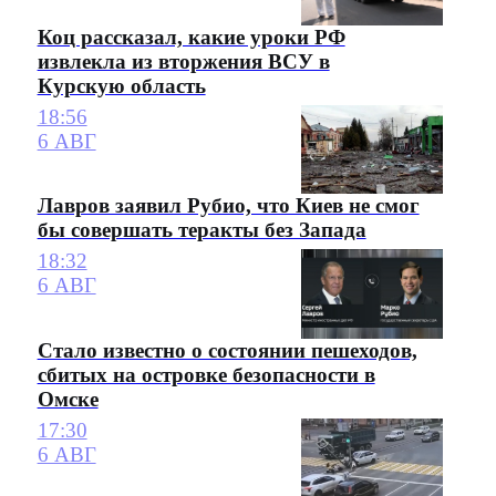
Коц рассказал, какие уроки РФ
извлекла из вторжения ВСУ в
Курскую область
18:56
6 АВГ
Лавров заявил Рубио, что Киев не смог
бы совершать теракты без Запада
18:32
6 АВГ
Стало известно о состоянии пешеходов,
сбитых на островке безопасности в
Омске
17:30
6 АВГ