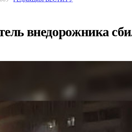
тель внедорожника сби