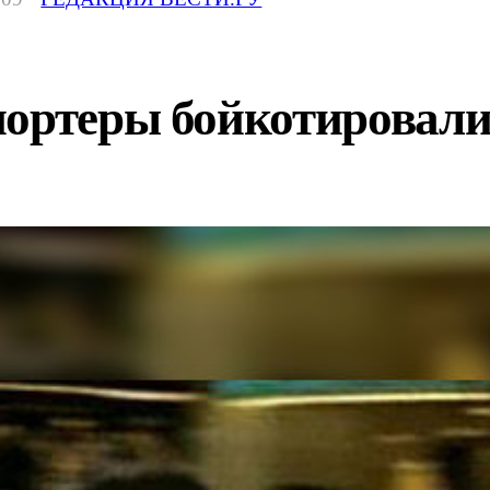
портеры бойкотировали