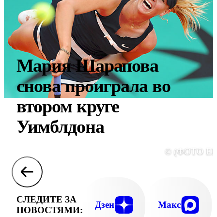
Мария Шарапова
снова проиграла во
втором круге
Уимблдона
© (ФОТО ЕР
СЛЕДИТЕ ЗА
Дзен
Макс
НОВОСТЯМИ: