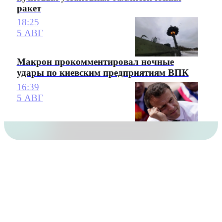
ракет
18:25
5 АВГ
Макрон прокомментировал ночные
удары по киевским предприятиям ВПК
16:39
5 АВГ