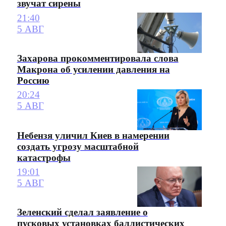
звучат сирены
21:40
5 АВГ
Захарова прокомментировала слова
Макрона об усилении давления на
Россию
20:24
5 АВГ
Небензя уличил Киев в намерении
создать угрозу масштабной
катастрофы
19:01
5 АВГ
Зеленский сделал заявление о
пусковых установках баллистических