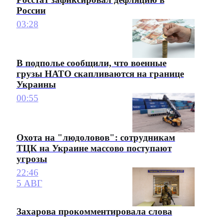
России
03:28
В подполье сообщили, что военные
грузы НАТО скапливаются на границе
Украины
00:55
Охота на "людоловов": сотрудникам
ТЦК на Украине массово поступают
угрозы
22:46
5 АВГ
Захарова прокомментировала слова