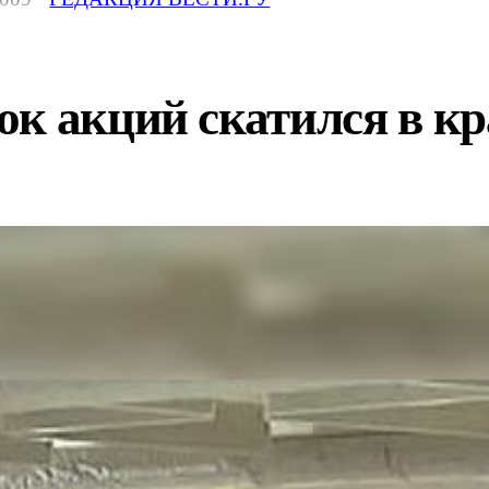
к акций скатился в кр