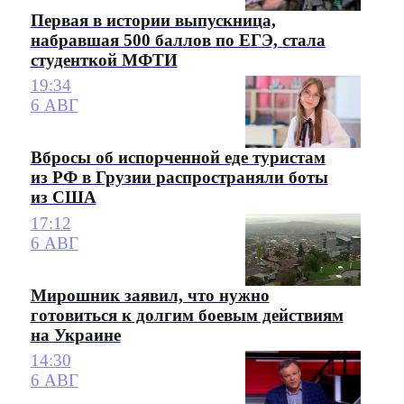
Первая в истории выпускница,
набравшая 500 баллов по ЕГЭ, стала
студенткой МФТИ
19:34
6 АВГ
Вбросы об испорченной еде туристам
из РФ в Грузии распространяли боты
из США
17:12
6 АВГ
Мирошник заявил, что нужно
готовиться к долгим боевым действиям
на Украине
14:30
6 АВГ