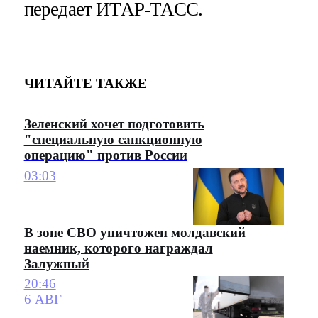
передает ИТАР-ТАСС.
ЧИТАЙТЕ ТАКЖЕ
Зеленский хочет подготовить
"специальную санкционную
операцию" против России
03:03
В зоне СВО уничтожен молдавский
наемник, которого награждал
Залужный
20:46
6 АВГ