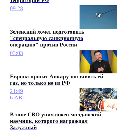
территории РФ
09:28
Зеленский хочет подготовить
"специальную санкционную
операцию" против России
03:03
Европа просит Анкару поставить ей
газ, но только не из РФ
21:49
6 АВГ
В зоне СВО уничтожен молдавский
наемник, которого награждал
Залужный