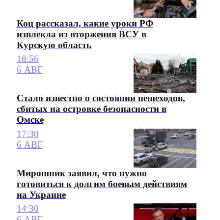
Коц рассказал, какие уроки РФ
извлекла из вторжения ВСУ в
Курскую область
18:56
6 АВГ
Стало известно о состоянии пешеходов,
сбитых на островке безопасности в
Омске
17:30
6 АВГ
Мирошник заявил, что нужно
готовиться к долгим боевым действиям
на Украине
14:30
6 АВГ