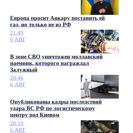
Европа просит Анкару поставить ей
газ, но только не из РФ
21:49
6 АВГ
В зоне СВО уничтожен молдавский
наемник, которого награждал
Залужный
20:46
6 АВГ
Опубликованы кадры последствий
удара ВС РФ по логистическому
центру под Киевом
20:10
6 АВГ