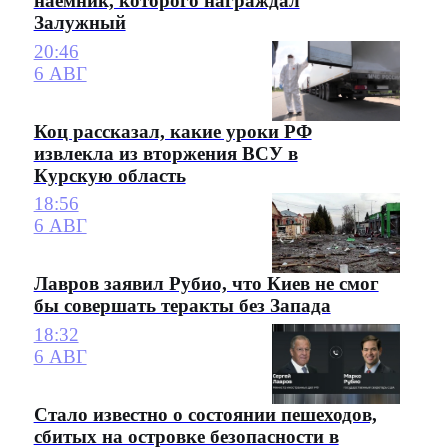
наемник, которого награждал
Залужный
20:46
6 АВГ
Коц рассказал, какие уроки РФ
извлекла из вторжения ВСУ в
Курскую область
18:56
6 АВГ
Лавров заявил Рубио, что Киев не смог
бы совершать теракты без Запада
18:32
6 АВГ
Стало известно о состоянии пешеходов,
сбитых на островке безопасности в