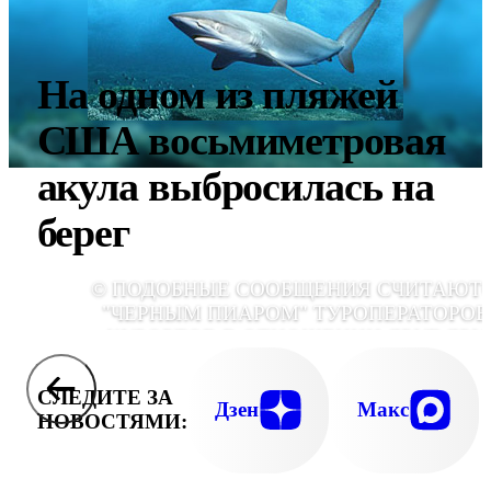
На одном из пляжей
США восьмиметровая
акула выбросилась на
берег
© ПОДОБНЫЕ СООБЩЕНИЯ СЧИТАЮТ
"ЧЕРНЫМ ПИАРОМ" ТУРОПЕРАТОРОВ
КУРОРТОВ В ОТНОШЕНИИ ДРУГ ДРУ
СЛЕДИТЕ ЗА
Дзен
Макс
НОВОСТЯМИ: