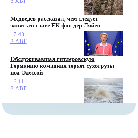
8 АВГ
Медведев рассказал, чем следует
заняться главе ЕК фон дер Ляйен
17:43
8 АВГ
Обслуживавшая гитлеровскую
Германию компания теряет сухогрузы
под Одессой
16:11
8 АВГ