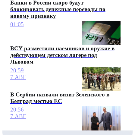
Банки в России скоро будут
блокировать денежные переводы по
новому признаку
01:05
ВСУ разместили наемников и оружие в
действующем детском лагере под
Львовом
20:59
7 АВГ
В Сербии назвали визит Зеленского в
Белград местью ЕС
20:56
7 АВГ