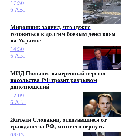
17:30
6 АВГ
Мирошник заявил, что нужно
готовиться к долгим боевым действиям
на Украине
14:30
6 АВГ
МИД Польши: намеренный перенос
посольства РФ грозит разрывом
дипотношений
12:09
6 АВГ
Жители Словакии, отказавшиеся от
гражданства РФ, хотят его вернуть
08:13