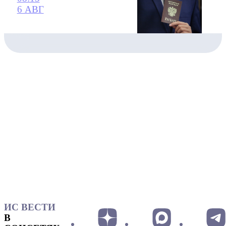
6 АВГ
ИС ВЕСТИ
В