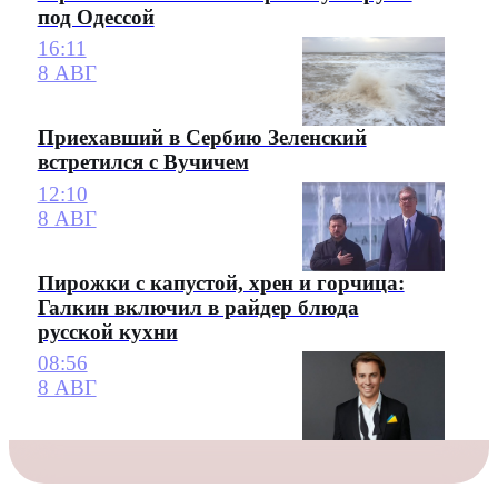
под Одессой
16:11
8 АВГ
Приехавший в Сербию Зеленский
встретился с Вучичем
12:10
8 АВГ
Пирожки с капустой, хрен и горчица:
Галкин включил в райдер блюда
русской кухни
08:56
8 АВГ