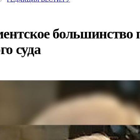
ментское большинство 
го суда