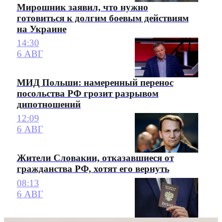
Мирошник заявил, что нужно
готовиться к долгим боевым действиям
на Украине
14:30
6 АВГ
МИД Польши: намеренный перенос
посольства РФ грозит разрывом
дипотношений
12:09
6 АВГ
Жители Словакии, отказавшиеся от
гражданства РФ, хотят его вернуть
08:13
6 АВГ