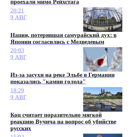
проехали мимо Рейхстага
20:21
9 АВГ
Нация, потерявшая самурайский дух: в
Японии согласились с Медведевым
20:03
9 АВГ
Из-за засухи на реке Эльбе в Германии
показались "камни голода"
18:29
9 АВГ
Коц считает поразительно мягкой
реакцию Вучича на вопрос об убийстве
русских
15:02