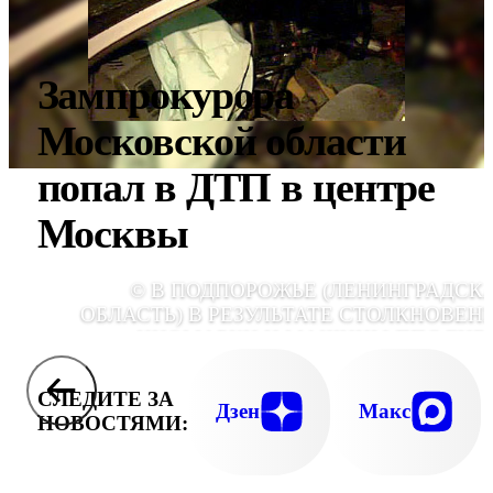
Зампрокурора
Московской области
попал в ДТП в центре
Москвы
© В ПОДПОРОЖЬЕ (ЛЕНИНГРАДСК
ОБЛАСТЬ) В РЕЗУЛЬТАТЕ СТОЛКНОВЕН
ИНОМАРКИ И МАШИНЫ ППС ГИБ
ПОГИБЛИ 5 ЧЕЛОВЕК, В ТОМ ЧИСЛЕ Д
СОТРУДНИКА АВТОИНСПЕКЦ
СЛЕДИТЕ ЗА
Дзен
Макс
НОВОСТЯМИ: