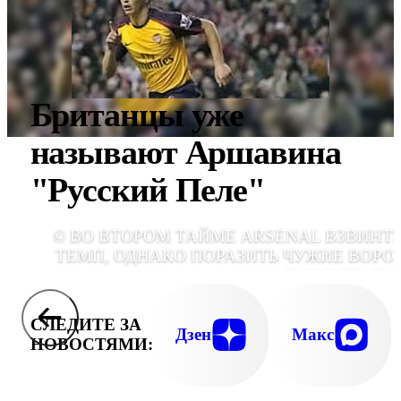
Британцы уже
называют Аршавина
"Русский Пеле"
© ВО ВТОРОМ ТАЙМЕ ARSENAL ВЗВИНТ
ТЕМП, ОДНАКО ПОРАЗИТЬ ЧУЖИЕ ВОРО
ТАК И НЕ СМ
СЛЕДИТЕ ЗА
Дзен
Макс
НОВОСТЯМИ: