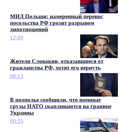
МИД Польши: намеренный перенос
посольства РФ грозит разрывом
дипотношений
12:09
Жители Словакии, отказавшиеся от
гражданства РФ, хотят его вернуть
08:13
В подполье сообщили, что военные
грузы НАТО скапливаются на границе
Украины
00:55