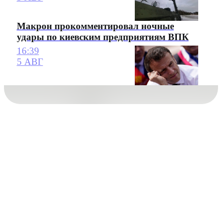
Макрон прокомментировал ночные
удары по киевским предприятиям ВПК
16:39
5 АВГ